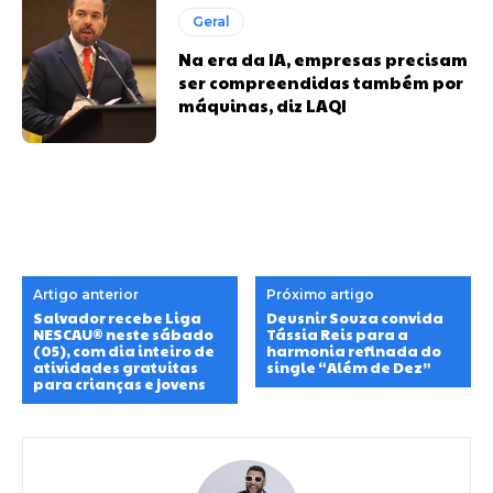
Geral
Na era da IA, empresas precisam
ser compreendidas também por
máquinas, diz LAQI
Artigo anterior
Próximo artigo
Salvador recebe Liga
Deusnir Souza convida
NESCAU®️ neste sábado
Tássia Reis para a
(05), com dia inteiro de
harmonia refinada do
atividades gratuitas
single “Além de Dez”
para crianças e jovens