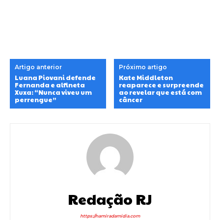
Artigo anterior
Próximo artigo
Luana Piovani defende
Kate Middleton
Fernanda e alfineta
reaparece e surpreende
Xuxa: “Nunca viveu um
ao revelar que está com
perrengue”
câncer
Redação RJ
https://namiradamidia.com