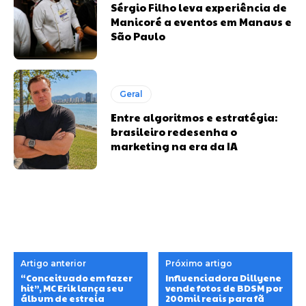
Sérgio Filho leva experiência de
Manicoré a eventos em Manaus e
São Paulo
Geral
Entre algoritmos e estratégia:
brasileiro redesenha o
marketing na era da IA
Artigo anterior
Próximo artigo
“Conceituado em fazer
Influenciadora Dillyene
hit”, MC Erik lança seu
vende fotos de BDSM por
álbum de estreia
200mil reais para fã