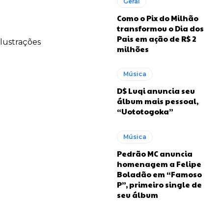
Geral
Como o Pix do Milhão
transformou o Dia dos
Pais em ação de R$ 2
ilustrações
milhões
Música
D$ Luqi anuncia seu
álbum mais pessoal,
“Uototogoka”
Música
Pedrão MC anuncia
homenagem a Felipe
Boladão em “Famoso
P”, primeiro single de
seu álbum