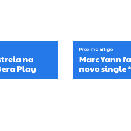
Próximo artigo
treia na
Marc Yann fa
 Bera Play
novo single