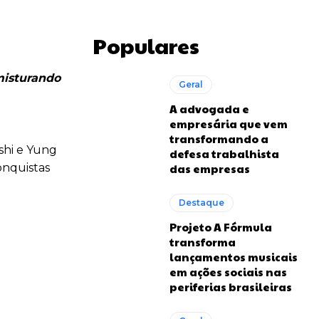
Populares
misturando
Geral
A advogada e
empresária que vem
transformando a
shi e Yung
defesa trabalhista
conquistas
das empresas
Destaque
Projeto A Fórmula
transforma
lançamentos musicais
em ações sociais nas
periferias brasileiras