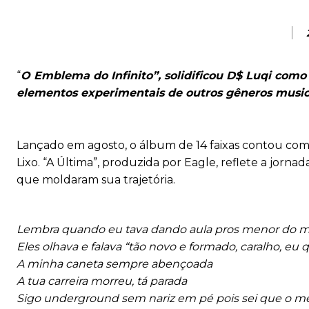
“
O Emblema do Infinito”, solidificou D$ Luqi com
elementos experimentais de outros gêneros music
Lançado em agosto, o álbum de 14 faixas contou com p
Lixo. “A Última”, produzida por Eagle, reflete a jorna
que moldaram sua trajetória.
Lembra quando eu tava dando aula pros menor do me
Eles olhava e falava “tão novo e formado, caralho, eu q
A minha caneta sempre abençoada
A tua carreira morreu, tá parada
Sigo underground sem nariz em pé pois sei que o me