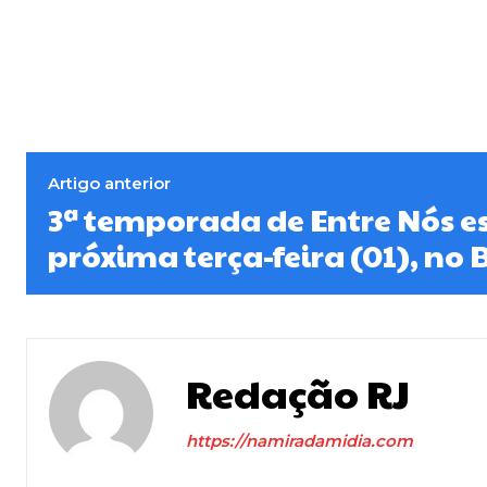
Artigo anterior
3ª temporada de Entre Nós es
próxima terça-feira (01), no
Redação RJ
https://namiradamidia.com