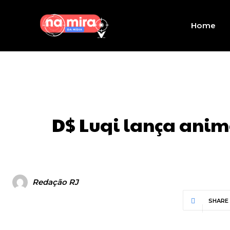
Home
D$ Luqi lança anima
Redação RJ
SHARE