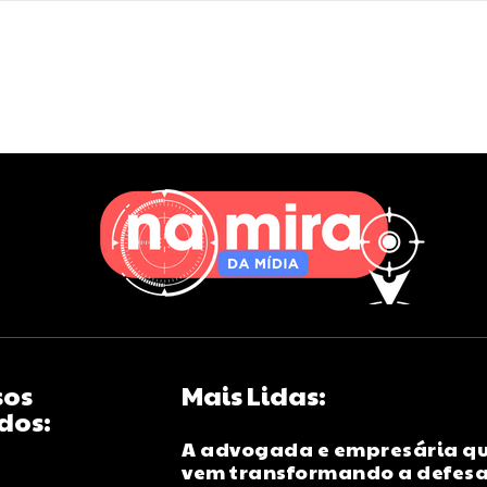
sos
Mais Lidas:
dos:
A advogada e empresária q
vem transformando a defes