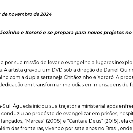
 de novembro de 2024
ozinho e Xororó e se prepara para novos projetos no 
 por sua missão de levar o evangelho a lugares inexplo
. A artista gravou um DVD sob a direção de Daniel Quiri
lho com a dupla sertaneja Chitãozinho e Xororó. A pro
 dedicação em transformar melodias em mensagens de fé
ul. Águeda iniciou sua trajetória ministerial após enfr
conduziu ao propósito de evangelizar em prisões, hospit
ançados, “Marcas” (2008) e “Cantai a Deus” (2018), ela 
m das fronteiras, vivendo por sete anos no Brasil, onde