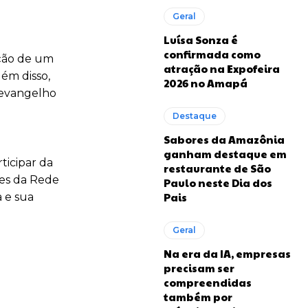
Geral
Luísa Sonza é
confirmada como
ução de um
atração na Expofeira
lém disso,
2026 no Amapá
 evangelho
Destaque
Sabores da Amazônia
ganham destaque em
ticipar da
restaurante de São
ões da Rede
Paulo neste Dia dos
Pais
 e sua
Geral
Na era da IA, empresas
precisam ser
compreendidas
também por