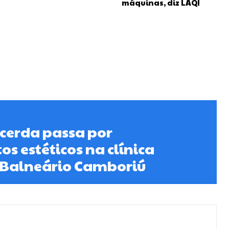
máquinas, diz LAQI
cerda passa por
s estéticos na clínica
Balneário Camboriú