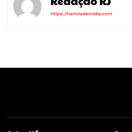
Redação RJ
https://namiradamidia.com