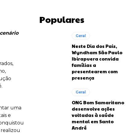
Populares
cenário
Geral
Neste Dia dos Pais,
Wyndham São Paulo
Ibirapuera convida
rados,
famílias a
no,
presentearem com
presença
dução
.
Geral
ONG Bom Samaritano
entar uma
desenvolve ações
voltadas à saúde
ais e
mental em Santo
conquistou
André
 realizou