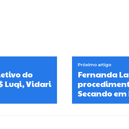
Próximo artigo
etivo do
Fernanda La
Luqi, Vidari
procedimento
Secando em 