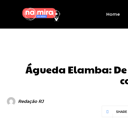
Home
Águeda Elamba: De A
c
Redação RJ
SHARE