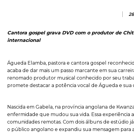
28
Cantora gospel grava DVD com o produtor de Chitã
internacional
Águeda Elamba, pastora e cantora gospel reconhecida
acaba de dar mais um passo marcante em sua carreira
renomado produtor musical conhecido por seu traba
promete destacar a potência vocal de Águeda e sua
Nascida em Gabela, na província angolana de Kwanza-S
enfermidade que mudou sua vida. Essa experiência a 
comunidades remotas. Com dois álbuns de estúdio já l
o público angolano e expandiu sua mensagem para alé