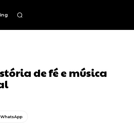
ing
tória de fé e música
al
WhatsApp