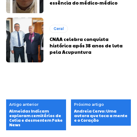
essência do médico-médico
Geral
CNAA celebra conquista
histórica após 38 anos de luta
pela Acupuntura
Artigo anterior
Próximo artigo
Almeidas Indicam
Andreia Cervo: Uma
exploram cemitérios de
autora que toca a mente
Cotia e desmentem Fake
e o Coração
News