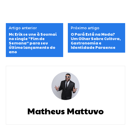
Artigo anterior
Próximo artigo
Mc Erik se une à Soumai
O Pará Está na Moda?
no single “Fim de
Um Olhar Sobre Cultura,
Semana” para seu
Gastronomia e
último lançamento do
Identidade Paraense
ano
Matheus Mattuvo