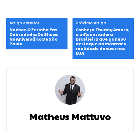
Artigo anterior
Próximo artigo
Nadson O Ferinha Faz
Conheça Thuany Amaro,
Dobradinha De Shows
a influenciadora
No Aniversário De São
brasileira que ganhou
Paulo
destaque ao mostrar a
realidade de viver nos
EUA
Matheus Mattuvo