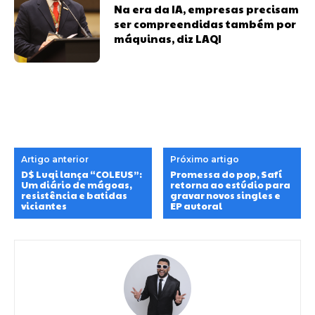
Na era da IA, empresas precisam
ser compreendidas também por
máquinas, diz LAQI
Artigo anterior
Próximo artigo
D$ Luqi lança “COLEUS”:
Promessa do pop, Safí
Um diário de mágoas,
retorna ao estúdio para
resistência e batidas
gravar novos singles e
viciantes
EP autoral