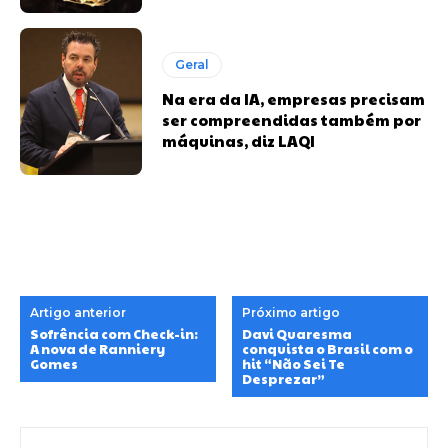
Geral
Na era da IA, empresas precisam
ser compreendidas também por
máquinas, diz LAQI
Artigo anterior
Próximo artigo
Sofrência com Check-in:
Davi Quaresma
A nova de Ranniery
conquista o Brasil com o
Gomes
hit “Não Sei Te
Desprezar”