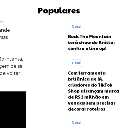
Populares
”
,
Geral
rande
Rock The Mountain
rsas
terá show de Anitta;
confira o line up!
o intensa,
Geral
agem de se
Com ferramenta
 de voltar
britânica de IA,
criadores do TikTok
Shop alcançam marca
de R$ 1 milhão em
vendas sem precisar
decorar roteiros
Geral