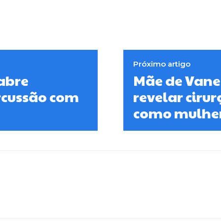
Próximo artigo
 abre
Mãe de Vane
ercussão com
revelar ciru
como mulhe