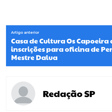
Artigo anterior
Casa de Cultura Os Capoeira
inscrições para oficina de P
Mestre Dalua
Redação SP