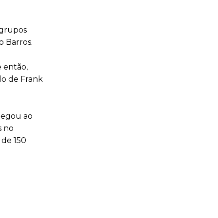
 grupos
 Barros.
e então,
do de Frank
chegou ao
s no
 de 150