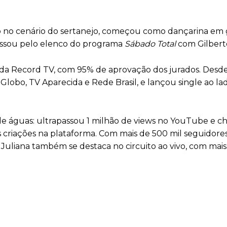
ão no cenário do sertanejo, começou como dançarina em
assou pelo elenco do programa
Sábado Total
com Gilberto
6” da Record TV, com 95% de aprovação dos jurados. Desd
lobo, TV Aparecida e Rede Brasil, e lançou single ao la
or de águas: ultrapassou 1 milhão de views no YouTube e 
criações na plataforma. Com mais de 500 mil seguidore
 Juliana também se destaca no circuito ao vivo, com mais