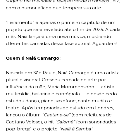
sugeriu pra melhorar a relação desde o começo”,
diz,
com o humor afiado que tempera sua arte.
“Livramento” é apenas o primeiro capítulo de um
projeto que será revelado até o fim de 2025. A cada
mês, Naiá lançará uma nova música, mostrando
diferentes camadas dessa fase autoral. Aguardem!
Quem é Naiá Camargo:
Nascida em São Paulo, Naiá Camargo é uma artista
plural e visceral. Cresceu cercada de arte por
influência da mãe, Maria Mommensohn — artista
multimídia, bailarina e coreógrafa — e desde cedo
estudou dança, piano, saxofone, canto erudito e
teatro. Após temporadas de estudo em Londres,
lançou o álbum
“Caetane-se”
(com releituras de
Caetano Veloso), o hit
“Salomé”
(com sonoridades
pop-brega) e o projeto
“Naiá é Samba”
.