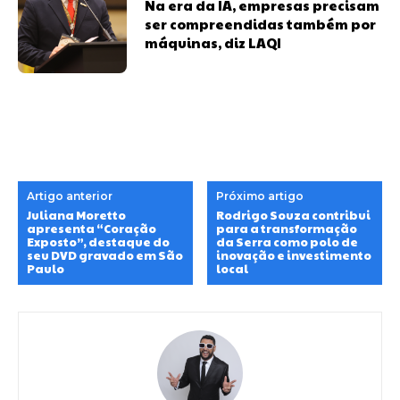
Na era da IA, empresas precisam
ser compreendidas também por
máquinas, diz LAQI
Artigo anterior
Próximo artigo
Juliana Moretto
Rodrigo Souza contribui
apresenta “Coração
para a transformação
Exposto”, destaque do
da Serra como polo de
seu DVD gravado em São
inovação e investimento
Paulo
local