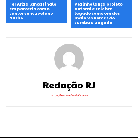
Fer Ariza lança single
Pezinho lança projeto
em parceria com o
autoral e celebra
cantor venezuelano
legado como um dos
Nacho
maiores nomes do
samba e pagode
Redação RJ
https://namiradamidia.com