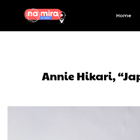
Home
Annie Hikari, “J