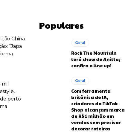
Populares
ição China
Geral
ão: “Japa
Rock The Mountain
 forma
terá show de Anitta;
confira o line up!
Geral
 mil
Com ferramenta
estyle,
britânica de IA,
 de perto
criadores do TikTok
uma
Shop alcançam marca
de R$ 1 milhão em
vendas sem precisar
decorar roteiros