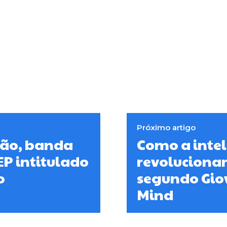
Próximo artigo
são, banda
Como a inteli
P intitulado
revolucionan
o
segundo Gio
Mind