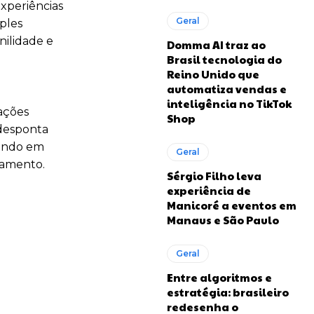
experiências
Geral
ples
nilidade e
Domma AI traz ao
Brasil tecnologia do
Reino Unido que
automatiza vendas e
inteligência no TikTok
ações
Shop
 desponta
vendo em
Geral
namento.
Sérgio Filho leva
experiência de
Manicoré a eventos em
Manaus e São Paulo
Geral
Entre algoritmos e
estratégia: brasileiro
redesenha o