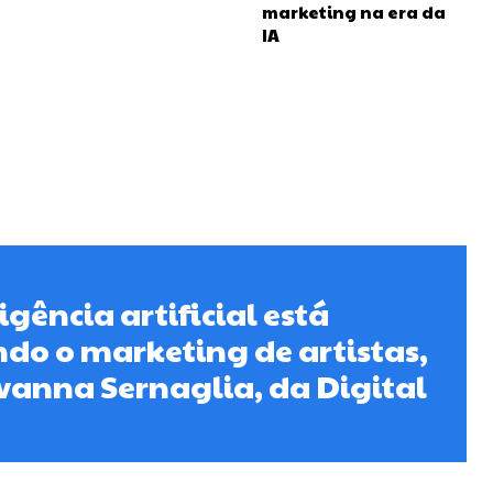
marketing na era da
IA
gência artificial está
do o marketing de artistas,
vanna Sernaglia, da Digital