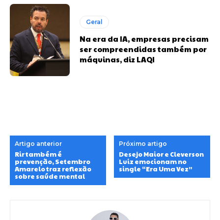
Geral
Na era da IA, empresas precisam
ser compreendidas também por
máquinas, diz LAQI
Artigo anterior
Próximo artigo
Rir também é
Desejo Maior e Cleverson
prevenção, Setembro
Luiz emocionam no
Amarelo traz reflexão
single “Era Uma Vez”
sobre saúde mental