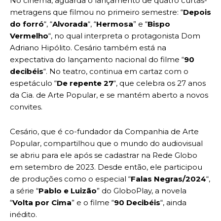
No cinema, aguarda o lançamento de quatro curtas-
metragens que filmou no primeiro semestre: “
Depois
do forró
“, “
Alvorada
“, “
Hermosa
” e “
Bispo
Vermelho
“, no qual interpreta o protagonista Dom
Adriano Hipólito. Cesário também está na
expectativa do lançamento nacional do filme “
90
decibéis
“. No teatro, continua em cartaz com o
espetáculo “
De repente 27
“, que celebra os 27 anos
da Cia. de Arte Popular, e se mantém aberto a novos
convites.
Cesário, que é co-fundador da Companhia de Arte
Popular, compartilhou que o mundo do audiovisual
se abriu para ele após se cadastrar na Rede Globo
em setembro de 2023. Desde então, ele participou
de produções como o especial “
Falas Negras/2024
“,
a série “
Pablo e Luizão
” do GloboPlay, a novela
“
Volta por Cima
” e o filme “
90 Decibéis
“, ainda
inédito.