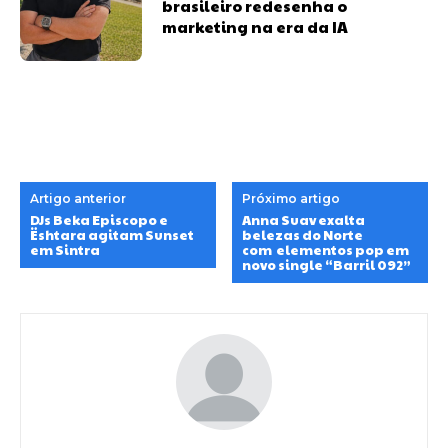
brasileiro redesenha o
marketing na era da IA
Artigo anterior
Próximo artigo
DJs Beka Episcopo e
Anna Suav exalta
Ështara agitam Sunset
belezas do Norte
em Sintra
com elementos pop em
novo single “Barril 092”