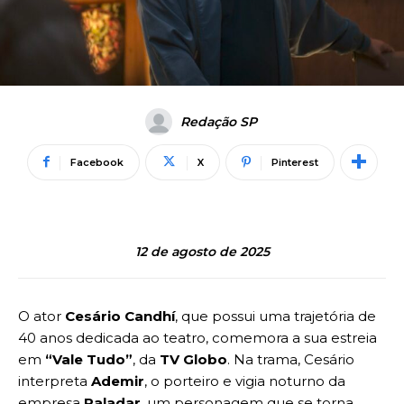
Redação SP
Facebook
X
Pinterest
12 de agosto de 2025
O ator
Cesário Candhí
, que possui uma trajetória de
40 anos dedicada ao teatro, comemora a sua estreia
em
“Vale Tudo”
,
da
TV Globo
. Na trama, Cesário
interpreta
Ademir
, o porteiro e vigia noturno da
empresa
Paladar
, um personagem que se torna