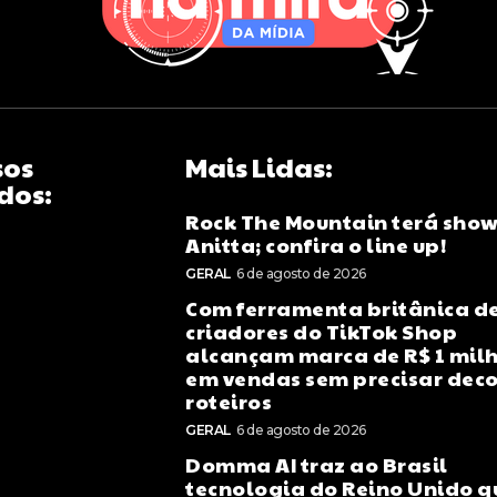
sos
Mais Lidas:
dos:
Rock The Mountain terá show
Anitta; confira o line up!
GERAL
6 de agosto de 2026
Com ferramenta britânica de
criadores do TikTok Shop
alcançam marca de R$ 1 mil
em vendas sem precisar dec
roteiros
GERAL
6 de agosto de 2026
Domma AI traz ao Brasil
tecnologia do Reino Unido q