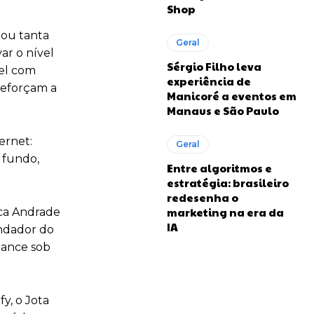
Shop
dou tanta
Geral
ar o nível
Sérgio Filho leva
oel com
experiência de
reforçam a
Manicoré a eventos em
Manaus e São Paulo
ernet:
Geral
 fundo,
Entre algoritmos e
estratégia: brasileiro
redesenha o
marketing na era da
nca Andrade
IA
undador do
mance sob
y, o Jota