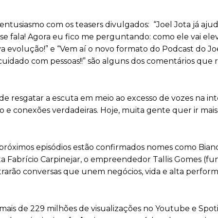
 entusiasmo com os teasers divulgados: “Joel Jota já aju
se fala! Agora eu fico me perguntando: como ele vai elev
ova evolução!” e “Vem aí o novo formato do Podcast do J
cuidado com pessoas!!” são alguns dos comentários que 
e resgatar a escuta em meio ao excesso de vozes na int
e conexões verdadeiras. Hoje, muita gente quer ir mais
s próximos episódios estão confirmados nomes como Bia
ta Fabrício Carpinejar, o empreendedor Tallis Gomes (f
 trarão conversas que unem negócios, vida e alta perfor
mais de 229 milhões de visualizações no Youtube e Spotif