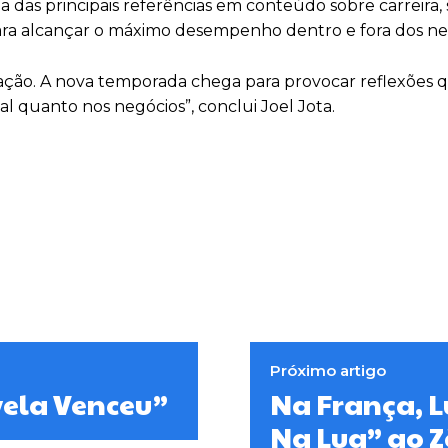
das principais referências em conteúdo sobre carreira,
s para alcançar o máximo desempenho dentro e fora dos ne
ação. A nova temporada chega para provocar reflexões 
l quanto nos negócios”, conclui Joel Jota.
Próximo artigo
vela Venceu”
Na França, L
Na Lua” ao Z