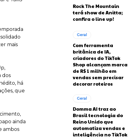
Rock The Mountain
terá show de Anitta;
confira o line up!
 temporada
Geral
nsolidado
zer mais
Com ferramenta
britânica de IA,
criadores do TikTok
Shop alcançam marca
Up,
de R$ 1 milhão em
m dos
vendas sem precisar
nédito, há
decorar roteiros
zações, que
Geral
Domma AI traz ao
cimento,
Brasil tecnologia do
Reino Unido que
papo ainda
automatiza vendas e
ue ambos
inteligência no TikTok