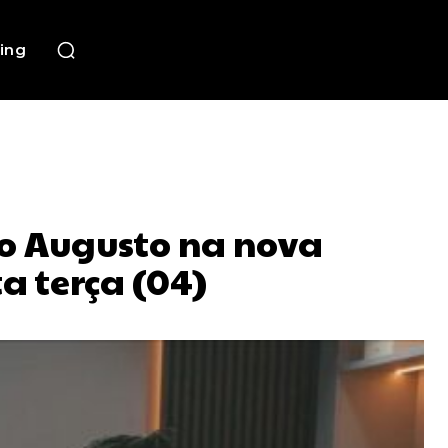
ing
vio Augusto na nova
a terça (04)