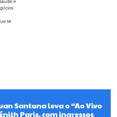
 saúde e
gócios.
que se
uan Santana leva o “Ao Vivo
énith Paris, com ingressos