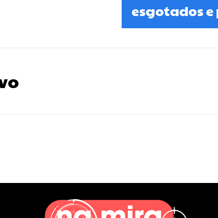
esgotados e
vo