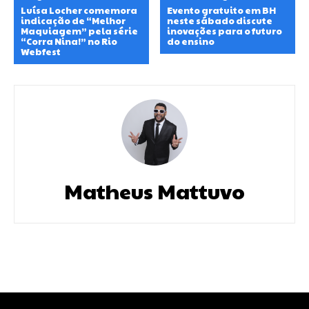
Luísa Locher comemora
Evento gratuito em BH
indicação de “Melhor
neste sábado discute
Maquiagem” pela série
inovações para o futuro
“Corra Nina!” no Rio
do ensino
Webfest
Matheus Mattuvo