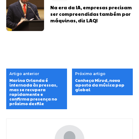
Na era da IA, empresas precisam
ser compreendidas também por
máquinas, diz LAQI
Artigo anterior
Próximo artigo
Marina Orlanda é
Conheça Mirud, nova
internada às pressas,
aposta da música pop
mas se recupera
global
rapidamente e
confirma presença no
próximo desfile