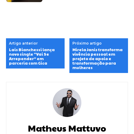
Artigo anterior
Próximo artigo
Lais Bianchessi lança
Mirela Janis transforma
novo single “Vai Se
vivência pessoal em
Arrepender” em
projeto de apoio e
parceria com Gica
transformação para
mulheres
Matheus Mattuvo