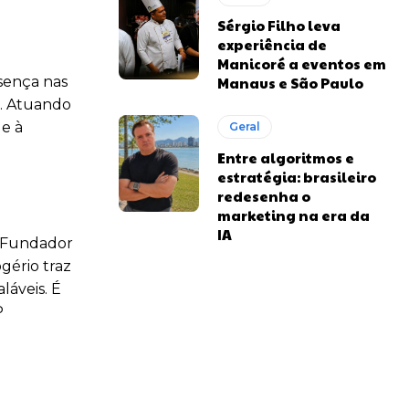
Sérgio Filho leva
experiência de
Manicoré a eventos em
Manaus e São Paulo
esença nas
s. Atuando
 e à
Geral
Entre algoritmos e
estratégia: brasileiro
redesenha o
marketing na era da
IA
. Fundador
gério traz
láveis. É
P