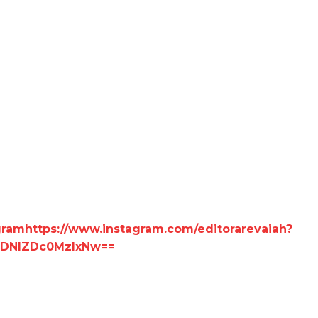
gram
https://www.instagram.com/editorarevaiah?
=ZDNlZDc0MzIxNw==