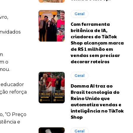
Geral
vro,
Com ferramenta
britânica de IA,
onvidados
criadores do TikTok
Shop alcançam marca
de R$ 1 milhão em
um
vendas sem precisar
decorar roteiros
om o
rmou.
Geral
e educador
Domma AI traz ao
Brasil tecnologia do
ação reforça
Reino Unido que
automatiza vendas e
inteligência no TikTok
o, “O Preço
Shop
stência e
Geral