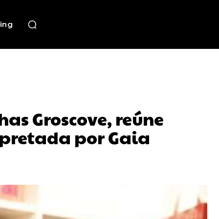
ing
as Groscove, reúne
rpretada por Gaia