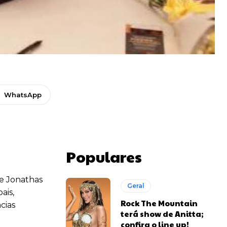
WhatsApp
Populares
de Jonathas
Geral
ais,
Rock The Mountain
cias
terá show de Anitta;
confira o line up!