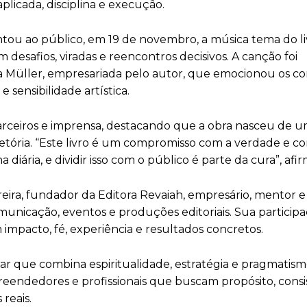
licada, disciplina e execução.
tou ao público, em 19 de novembro, a música tema do li
desafios, viradas e reencontros decisivos. A canção foi
ia Müller, empresariada pelo autor, que emocionou os c
sensibilidade artística.
parceiros e imprensa, destacando que a obra nasceu de 
tória. “Este livro é um compromisso com a verdade e c
iária, e dividir isso com o público é parte da cura”, afi
eira, fundador da Editora Revaiah, empresário, mentor 
unicação, eventos e produções editoriais. Sua particip
impacto, fé, experiência e resultados concretos.
 que combina espiritualidade, estratégia e pragmatism
preendedores e profissionais que buscam propósito, consi
reais.