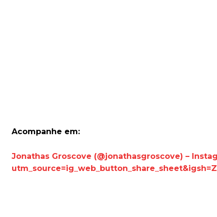
Acompanhe em:
Jonathas Groscove (@jonathasgroscove) – Insta
utm_source=ig_web_button_share_sheet&igsh