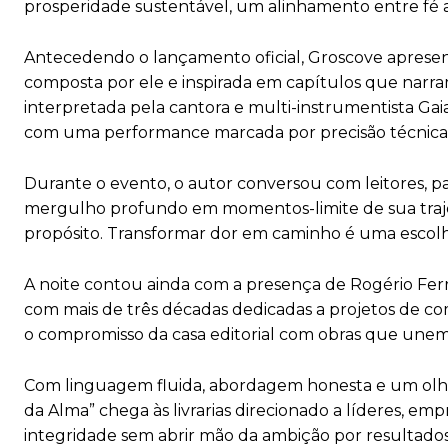
prosperidade sustentável, um alinhamento entre fé ap
Antecedendo o lançamento oficial, Groscove apresen
composta por ele e inspirada em capítulos que narram 
interpretada pela cantora e multi-instrumentista Ga
com uma performance marcada por precisão técnica e 
Durante o evento, o autor conversou com leitores, 
mergulho profundo em momentos-limite de sua traje
propósito. Transformar dor em caminho é uma escolha d
A noite contou ainda com a presença de Rogério Ferr
com mais de três décadas dedicadas a projetos de com
o compromisso da casa editorial com obras que unem 
Com linguagem fluida, abordagem honesta e um olhar
da Alma” chega às livrarias direcionado a líderes, em
integridade sem abrir mão da ambição por resultados 