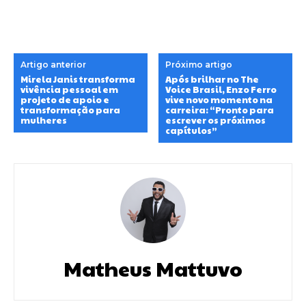
Artigo anterior
Próximo artigo
Mirela Janis transforma
Após brilhar no The
vivência pessoal em
Voice Brasil, Enzo Ferro
projeto de apoio e
vive novo momento na
transformação para
carreira: “Pronto para
mulheres
escrever os próximos
capítulos”
Matheus Mattuvo