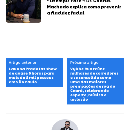
“Ozempic Face”: Dr. Gabriel
Machado explica como prevenir
a flacidez facial
Artigo anterior
Próximo artigo
Lauana Prado faz show
Vybbe Run reúne
de quase 6 horas para
milhares de corredores
mais de 8 mil pessoas
e se consolida como
em São Paulo
uma das maiores
premiações de rua do
Ceará, celebrando
esporte, música e
inclusão