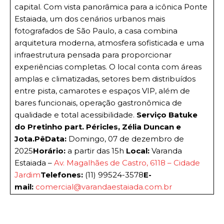
capital. Com vista panorâmica para a icônica Ponte
Estaiada, um dos cenários urbanos mais
fotografados de São Paulo, a casa combina
arquitetura moderna, atmosfera sofisticada e uma
infraestrutura pensada para proporcionar
experiências completas. O local conta com áreas
amplas e climatizadas, setores bem distribuídos
entre pista, camarotes e espaços VIP, além de
bares funcionais, operação gastronômica de
qualidade e total acessibilidade.
Serviço
Batuke
do Pretinho part. Péricles, Zélia Duncan e
Jota.Pê
Data:
Domingo, 07 de dezembro de
2025
Horário:
a partir das 15h
Local:
Varanda
Estaiada –
Av. Magalhães de Castro, 6118 – Cidade
Jardim
Telefones:
(11) 99524-3578
E-
mail:
comercial@varandaestaiada.com.br