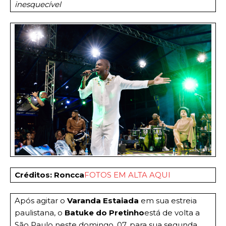
inesquecível
Créditos: Roncca
FOTOS EM ALTA AQUI
Após agitar o
Varanda Estaiada
em sua estreia
paulistana, o
Batuke do Pretinho
está de volta a
São Paulo neste domingo, 07,
para sua segunda