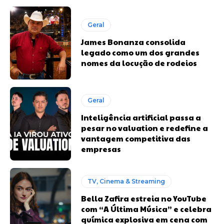
Geral
James Bonanza consolida
legado como um dos grandes
nomes da locução de rodeios
Geral
Inteligência artificial passa a
pesar no valuation e redefine a
vantagem competitiva das
empresas
TV, Cinema & Streaming
Bella Zafira estreia no YouTube
com “A Última Música” e celebra
química explosiva em cena com