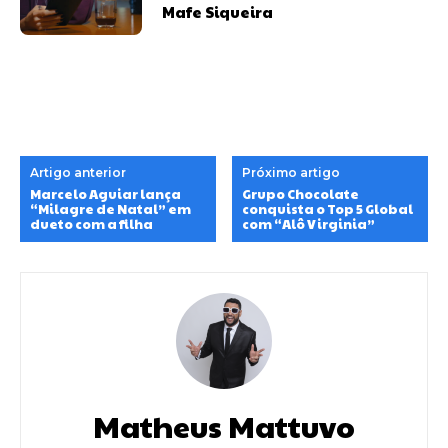
Mafe Siqueira
Artigo anterior
Próximo artigo
Marcelo Aguiar lança
Grupo Chocolate
“Milagre de Natal” em
conquista o Top 5 Global
dueto com a filha
com “Alô Virginia”
Matheus Mattuvo