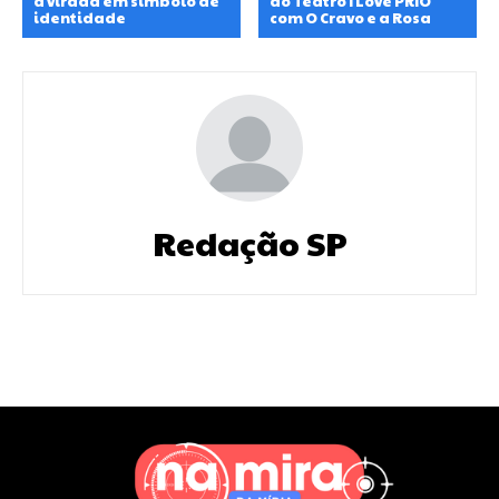
a virada em símbolo de
ao Teatro I Love PRIO
identidade
com O Cravo e a Rosa
Redação SP