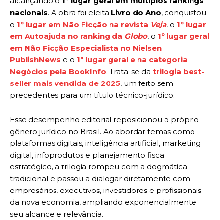
alcançando o
1º lugar geral em múltiplos rankings
nacionais
. A obra foi eleita
Livro do Ano
, conquistou
o
1º lugar em Não Ficção na revista
Veja
, o
1º lugar
em Autoajuda no ranking da
Globo
, o
1º lugar geral
em Não Ficção Especialista no Nielsen
PublishNews
e o
1º lugar geral e na categoria
Negócios pela BookInfo
. Trata-se da
trilogia best-
seller mais vendida de 2025
, um feito sem
precedentes para um título técnico-jurídico.
Esse desempenho editorial reposicionou o próprio
gênero jurídico no Brasil. Ao abordar temas como
plataformas digitais, inteligência artificial, marketing
digital, infoprodutos e planejamento fiscal
estratégico, a trilogia rompeu com a dogmática
tradicional e passou a dialogar diretamente com
empresários, executivos, investidores e profissionais
da nova economia, ampliando exponencialmente
seu alcance e relevância.