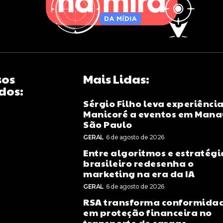
sos
Mais Lidas:
dos:
Sérgio Filho leva experiênci
Manicoré a eventos em Mana
São Paulo
GERAL
6 de agosto de 2026
Entre algoritmos e estratégi
brasileiro redesenha o
marketing na era da IA
GERAL
6 de agosto de 2026
RSA transforma conformida
em proteção financeira no
transporte de cargas