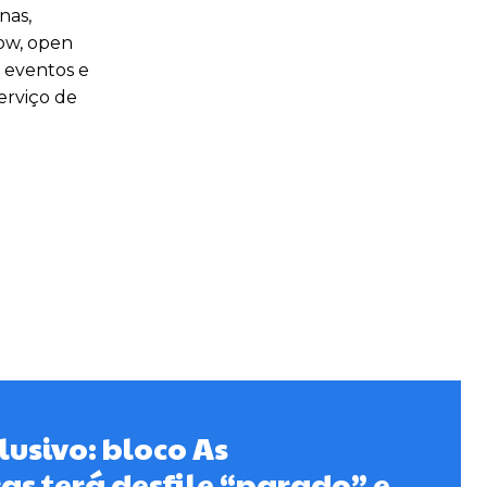
nas,
how, open
s eventos e
erviço de
lusivo: bloco As
s terá desfile “parado” e