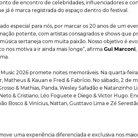
onto de encontro de celebridades, influenciadores e co
ue já é marca registrada do espaço dentro do festival.
cado especial para nós, por marcar os 20 anos de um eve
mação potente, com artistas consagrados e shows que
úsica sertaneja com muita paixão. Nosso objetivo é evol
co nos motiva a ir ainda mais longe”, afirma
Gui Marconi
,
hma.
 Music 2026 promete noites memoráveis. Na quarta-feira
r, Matheus & Kauan e Fred & Fabrício. No sábado, 2 de ma
Grosso & Mathias, Panda, Wesley Safadão e Natanzinho Li
Zé Neto & Cristiano, Léo Foguete e Diego & Victor Hugo. E
o Bosco & Vinícius, Nattan, Gusttavo Lima e Zé Serestão
e uma experiência diferenciada e exclusiva nos maio