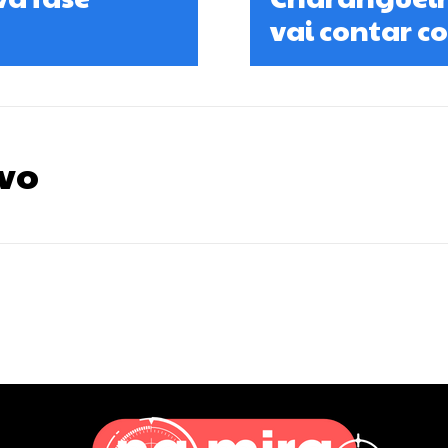
vai contar c
vo