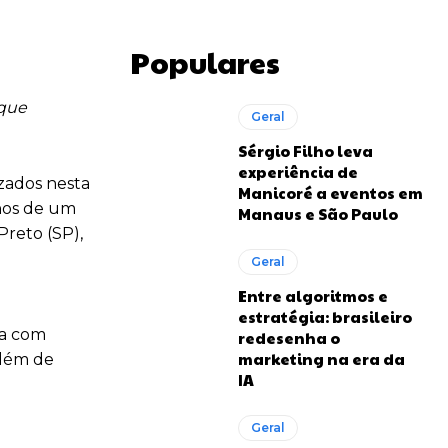
Populares
 que
Geral
Sérgio Filho leva
experiência de
zados nesta
Manicoré a eventos em
anos de um
Manaus e São Paulo
Preto (SP),
Geral
Entre algoritmos e
estratégia: brasileiro
ta com
redesenha o
marketing na era da
além de
IA
Geral