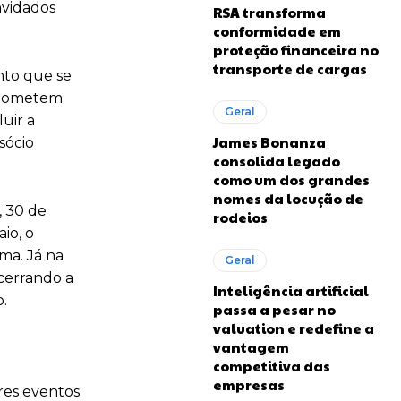
nvidados
RSA transforma
conformidade em
proteção financeira no
transporte de cargas
nto que se
 prometem
Geral
uir a
James Bonanza
 sócio
consolida legado
como um dos grandes
nomes da locução de
, 30 de
rodeios
io, o
ma. Já na
Geral
ncerrando a
Inteligência artificial
.
passa a pesar no
valuation e redefine a
vantagem
competitiva das
empresas
res eventos