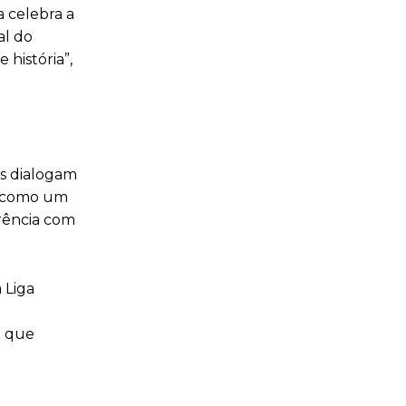
a celebra a
al do
 história”,
es dialogam
ia como um
erência com
 Liga
o que