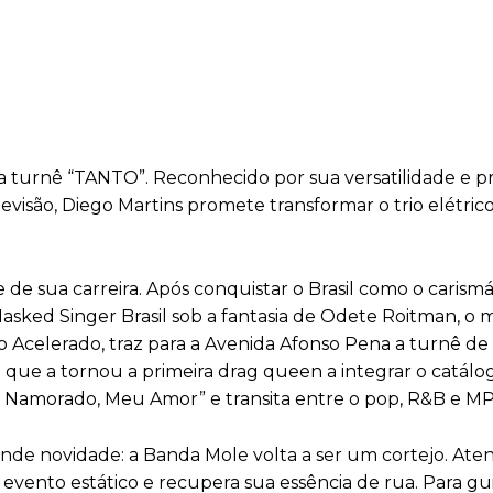
 turnê “TANTO”. Reconhecido por sua versatilidade e 
levisão, Diego Martins promete transformar o trio elétri
de sua carreira. Após conquistar o Brasil como o carismá
sked Singer Brasil sob a fantasia de Odete Roitman, o mu
o Acelerado, traz para a Avenida Afonso Pena a turnê d
to que a tornou a primeira drag queen a integrar o catálo
u Namorado, Meu Amor” e transita entre o pop, R&B e M
ande novidade: a Banda Mole volta a ser um cortejo. At
 evento estático e recupera sua essência de rua. Para gui