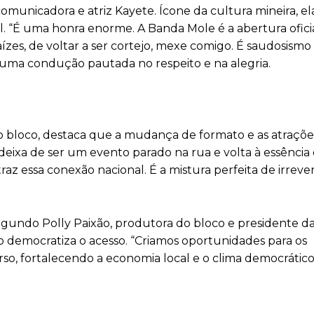
unicadora e atriz Kayete. Ícone da cultura mineira, el
. “É uma honra enorme. A Banda Mole é a abertura ofici
zes, de voltar a ser cortejo, mexe comigo. É saudosismo e
 uma condução pautada no respeito e na alegria.
 do bloco, destaca que a mudança de formato e as atraçõ
e deixa de ser um evento parado na rua e volta à essênc
raz essa conexão nacional. É a mistura perfeita de irrev
ndo Polly Paixão, produtora do bloco e presidente da
o democratiza o acesso. “Criamos oportunidades para os
o, fortalecendo a economia local e o clima democrátic