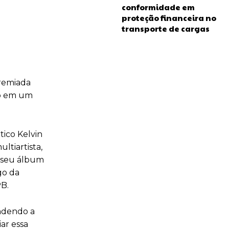
conformidade em
proteção financeira no
transporte de cargas
premiada
co em um
tico Kelvin
ltiartista,
e seu álbum
go da
PB.
endendo a
ar essa