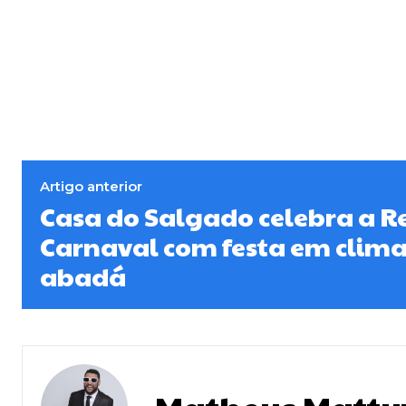
Artigo anterior
Casa do Salgado celebra a R
Carnaval com festa em clima 
abadá