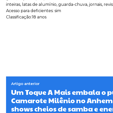
inteiras, latas de alumínio, guarda-chuva, jornais, revi
Acesso para deficientes: sim
Classificação:18 anos
Artigo anterior
Um Toque A Mais embala o p
Camarote Milênio no Anhem
shows cheios de samba e ene