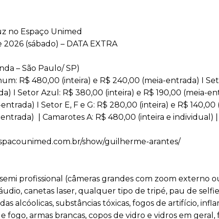
uz no Espaço Unimed
de 2026 (sábado) – DATA EXTRA
nda – São Paulo/ SP)
num: R$ 480,00 (inteira) e R$ 240,00 (meia-entrada) I Se
) I Setor Azul: R$ 380,00 (inteira) e R$ 190,00 (meia-ent
-entrada) I Setor E, F e G: R$ 280,00 (inteira) e R$ 140,00
-entrada) | Camarotes A: R$ 480,00 (inteira e individual)
.espacounimed.com.br/show/guilherme-arantes/
ou semi profissional (câmeras grandes com zoom externo 
dio, canetas laser, qualquer tipo de tripé, pau de selfie
das alcóolicas, substâncias tóxicas, fogos de artifício, inf
 fogo, armas brancas, copos de vidro e vidros em geral, 