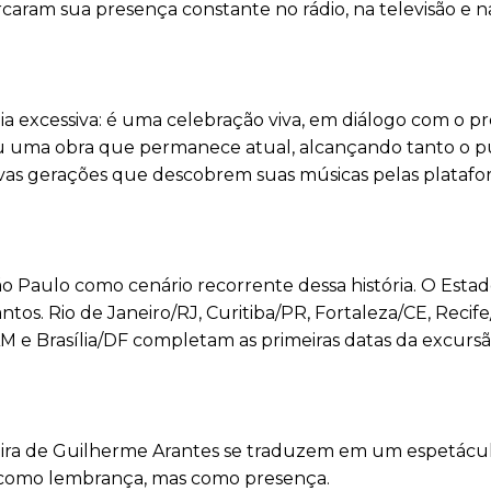
aram sua presença constante no rádio, na televisão e na
a excessiva: é uma celebração viva, em diálogo com o pr
iu uma obra que permanece atual, alcançando tanto o p
vas gerações que descobrem suas músicas pelas platafo
o Paulo como cenário recorrente dessa história. O Esta
ntos. Rio de Janeiro/RJ, Curitiba/PR, Fortaleza/CE, Recif
 e Brasília/DF completam as primeiras datas da excurs
eira de Guilherme Arantes se traduzem em um espetácu
 como lembrança, mas como presença.