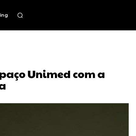
ing
Espaço Unimed com a
ra