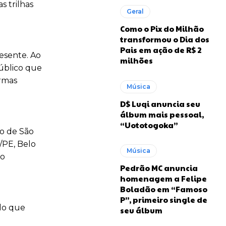
s trilhas
Geral
Como o Pix do Milhão
transformou o Dia dos
Pais em ação de R$ 2
esente. Ao
milhões
úblico que
rmas
Música
D$ Luqi anuncia seu
álbum mais pessoal,
“Uototogoka”
do de São
e/PE, Belo
Música
ão
Pedrão MC anuncia
homenagem a Felipe
Boladão em “Famoso
P”, primeiro single de
lo que
seu álbum