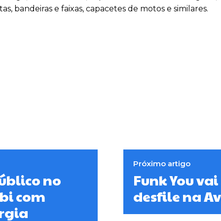
stas, bandeiras e faixas, capacetes de motos e similares.
Próximo artigo
úblico no
Funk You vai
bi com
desfile na 
rgia