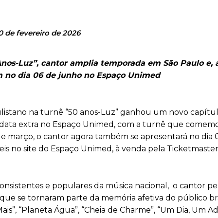
0 de fevereiro de 2026
 Anos-Luz”, cantor amplia temporada em São Paulo e,
m no dia 06 de junho no Espaço Unimed
listano na turnê “50 anos-Luz” ganhou um novo capítul
a data extra no Espaço Unimed, com a turnê que comemo
7 de março, o cantor agora também se apresentará no dia 
veis no site do Espaço Unimed, à venda pela Ticketmaster
 consistentes e populares da música nacional, o cantor p
 que se tornaram parte da memória afetiva do público bra
is”, “Planeta Água”, “Cheia de Charme”, “Um Dia, Um A