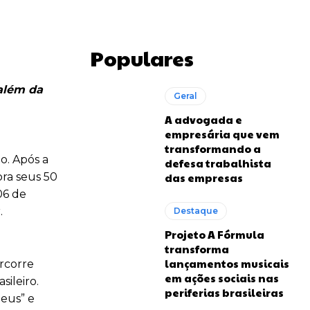
Populares
 além da
Geral
A advogada e
empresária que vem
transformando a
o. Após a
defesa trabalhista
ra seus 50
das empresas
06 de
.
Destaque
Projeto A Fórmula
transforma
lançamentos musicais
ercorre
em ações sociais nas
sileiro.
periferias brasileiras
deus” e