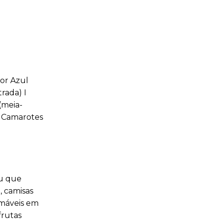
tor Azul
rada) I
 (meia-
 | Camarotes
ou que
, camisas
lamáveis em
frutas