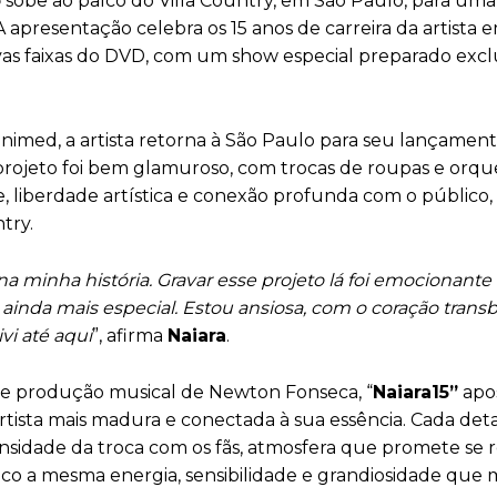
o
sobe ao palco do Villa Country, em São Paulo, para uma
 A apresentação celebra os 15 anos de carreira da artista
as faixas do DVD, com um show especial preparado exc
nimed, a artista retorna à São Paulo para seu lançament
projeto foi bem glamuroso, com trocas de roupas e orque
liberdade artística e conexão profunda com o público, 
try.
minha história. Gravar esse projeto lá foi emocionante
ainda mais especial. Estou ansiosa, com o coração trans
i até aqui
”, afirma
Naiara
.
 e produção musical de Newton Fonseca, “
Naiara15”
apo
rtista mais madura e conectada à sua essência. Cada deta
nsidade da troca com os fãs, atmosfera que promete se r
lco a mesma energia, sensibilidade e grandiosidade que