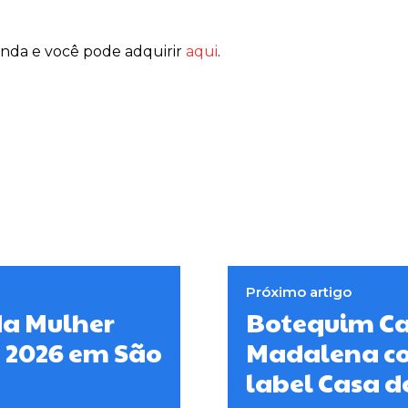
enda e você pode adquirir
aqui
.
Próximo artigo
da Mulher
Botequim Ca
e 2026 em São
Madalena co
label Casa 