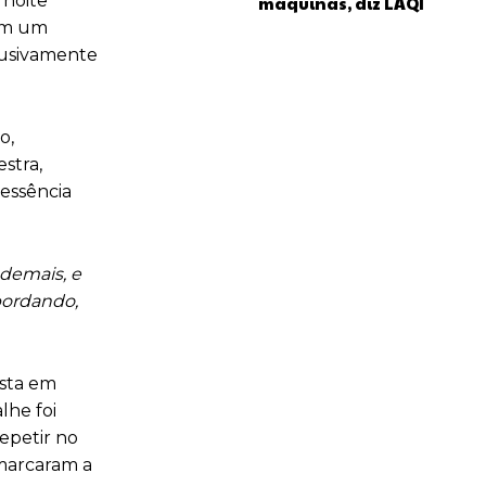
 noite
máquinas, diz LAQI
 em um
lusivamente
o,
stra,
essência
 demais, e
bordando,
sta em
lhe foi
epetir no
 marcaram a