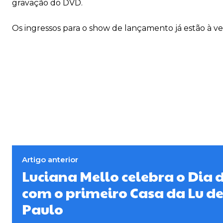
gravação do DVD.
Os ingressos para o show de lançamento já estão à v
Artigo anterior
Luciana Mello celebra o Dia 
com o primeiro Casa da Lu d
Paulo