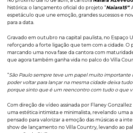
No próximo dia 10 de abril, a cantora
Naiara Azeved
histórica: o lançamento oficial do projeto “
Naiara15”
.
espetáculo que une emoção, grandes sucessos e nov
para a data.
Gravado em outubro na capital paulista, no Espaço U
reforçando a forte ligação que tem com a cidade. O 
marcando uma nova fase da cantora com maturidade, 
que agora também ganha vida no palco do Villa Coun
“
São Paulo sempre teve um papel muito importante na 
poder voltar para lançar na mesma cidade deixa tudo 
porque sinto que é um reencontro com tudo o que viv
Com direção de vídeo assinada por Flaney Gonzallez
uma estética intimista e minimalista, revelando uma a
pensado para valorizar a emoção das músicas e a inte
show de lançamento no Villa Country, levando ao pa