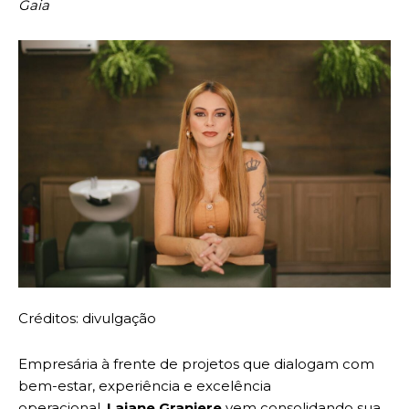
Gaia
Créditos: divulgação
Empresária à frente de projetos que dialogam com
bem-estar, experiência e excelência
operacional,
Laiane Graniere
vem consolidando sua