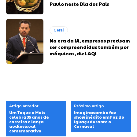
Paulo neste Dia dos Pais
Geral
Na era da IA, empresas precisam
ser compreendidas também por
máquinas, diz LAQI
Artigo anterior
Próximo artigo
Um Toque a Mais
Imaginasamba faz
celebra 35 anos de
show inédito em Foz do
carreira e lança
Iguaçu durante o
audiovisual
Carnaval
comemorativo