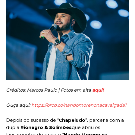
Créditos: Marcos Paulo | Fotos em alta
aqui!
Ouça aqui:
https://orcd.co/nandomorenonacavalgada1
Depois do sucesso de “
Chapeludo
”, parceria com a
dupla
Rionegro & Solimões
que abriu os
lançamentos do projeto “
Nando Moreno na