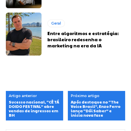
Geral
Entre algoritmos e estratégia:
brasileiro redesenha o
marketing na era da IA
Artigo anterior
Próximo artigo
Sucesso nacional, “CÊ TÁ
Após destaque no “The
DOIDO FESTIVAL” abre
Voice Brasil”, Enzo Ferro
vendas de ingressos em
lança “Dói Saber” e
BH
inicia nova fase