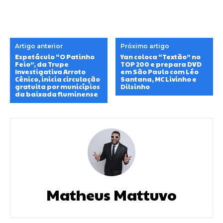
Artigo anterior
Próximo artigo
Espetáculo “O Patinho
Yan coloca “Textão” no
Feio”, da Trupe
TOP 200 e prepara DVD
Investigativa Arroto
em São Paulo com Léo
Cênico, inicia circulação
Santana, MC Livinho e
gratuita por municípios
Dilsinho
da baixada fluminense
Matheus Mattuvo