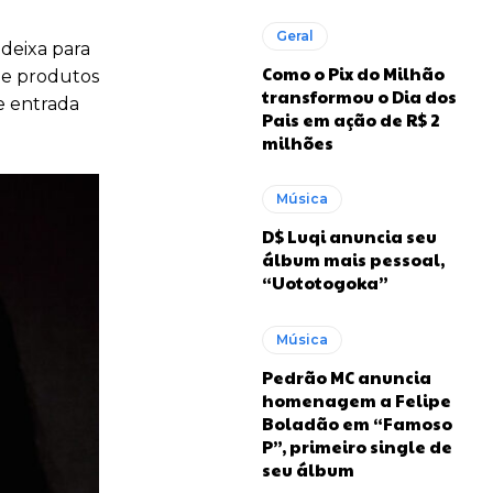
Geral
deixa para
Como o Pix do Milhão
de produtos
transformou o Dia dos
e entrada
Pais em ação de R$ 2
milhões
Música
D$ Luqi anuncia seu
álbum mais pessoal,
“Uototogoka”
Música
Pedrão MC anuncia
homenagem a Felipe
Boladão em “Famoso
P”, primeiro single de
seu álbum