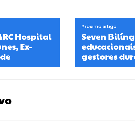
Próximo artigo
RC Hospital
Seven Bilíng
es, Ex-
educacionais
úde
gestores dur
vo