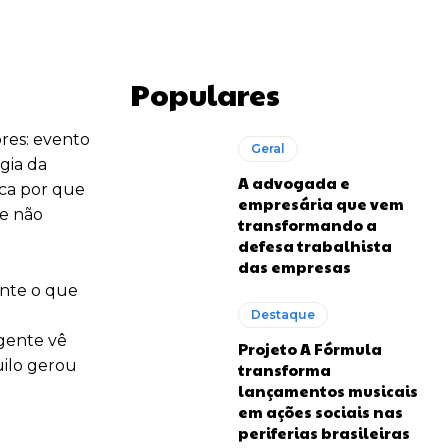
Populares
res: evento
Geral
gia da
A advogada e
ica por que
empresária que vem
 e não
transformando a
defesa trabalhista
das empresas
ente o que
Destaque
 gente vê
Projeto A Fórmula
uilo gerou
transforma
lançamentos musicais
em ações sociais nas
periferias brasileiras