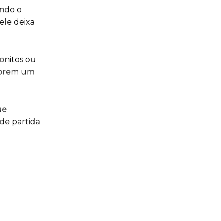
ando o
ele deixa
bonitos ou
umprem um
ue
 de partida