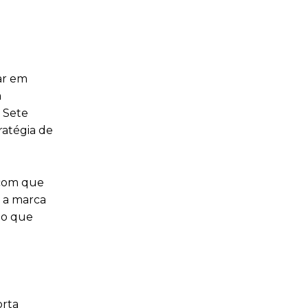
ar em
a
 Sete
ratégia de
 com que
r a marca
go que
orta