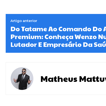
Artigo anterior
Do Tatame Ao Comando Do A
Premium: Conheça Wenzo Nun
Lutador E Empresário Da Sa
Matheus Mattu