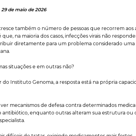
29 de maio de 2026
, cresce também o número de pessoas que recorrem aos a
 que, na maioria dos casos, infecções virais não respond
ribuir diretamente para um problema considerado uma
iana.
mas situações e em outras não?
do Instituto Genoma, a resposta está na própria capac
lver mecanismos de defesa contra determinados medic
ntibiótico, enquanto outras alteram sua estrutura ou d
pecialista.
 difíceis de tratar, exigindo medicamentos mais fortes,