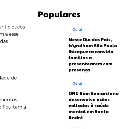
Populares
ntibióticos
Geral
em a esse
Neste Dia dos Pais,
 das
Wyndham São Paulo
Ibirapuera convida
famílias a
presentearem com
presença
idade de
Geral
ONG Bom Samaritano
desenvolve ações
amentos.
voltadas à saúde
ificultam a
mental em Santo
André