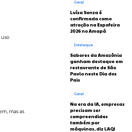
Geral
Luísa Sonza é
confirmada como
atração na Expofeira
2026 no Amapá
 uso
Destaque
Sabores da Amazônia
ganham destaque em
restaurante de São
Paulo neste Dia dos
Pais
Geral
Na era da IA, empresas
precisam ser
rem, mas as
compreendidas
também por
máquinas, diz LAQI