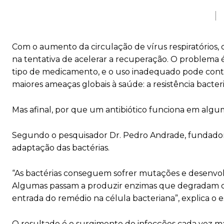
Com o aumento da circulação de vírus respiratórios
na tentativa de acelerar a recuperação. O problema é
tipo de medicamento, e o uso inadequado pode cont
maiores ameaças globais à saúde: a resistência bacter
Mas afinal, por que um antibiótico funciona em algu
Segundo o pesquisador Dr. Pedro Andrade, fundador 
adaptação das bactérias.
“As bactérias conseguem sofrer mutações e desenvo
Algumas passam a produzir enzimas que degradam o a
entrada do remédio na célula bacteriana”, explica o es
O resultado é o surgimento de infecções cada vez mais