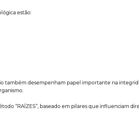
ológica estão:
lênio também desempenham papel importante na integri
organismo.
todo “RAÍZES”, baseado em pilares que influenciam di