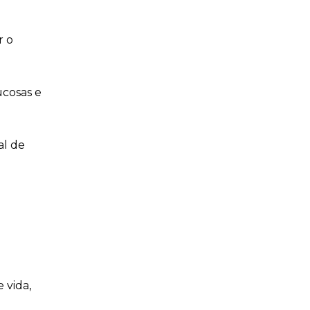
r o
ucosas e
al de
 vida,