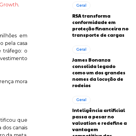
Growth
.
Geral
RSA transforma
conformidade em
proteção financeira no
transporte de cargas
milhões em
do pela casa
Geral
 tráfego: o
vestimento
James Bonanza
consolida legado
como um dos grandes
nomes da locução de
erença mora
rodeios
Geral
Inteligência artificial
passa a pesar no
tificou que
valuation e redefine a
 dos canais
vantagem
ro da meta.
competitiva das