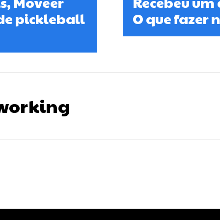
is, Moveer
Recebeu um a
de pickleball
O que fazer 
tworking