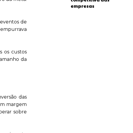
empresas
 eventos de
e empurrava
s os custos
 tamanho da
nversão das
a em margem
perar sobre