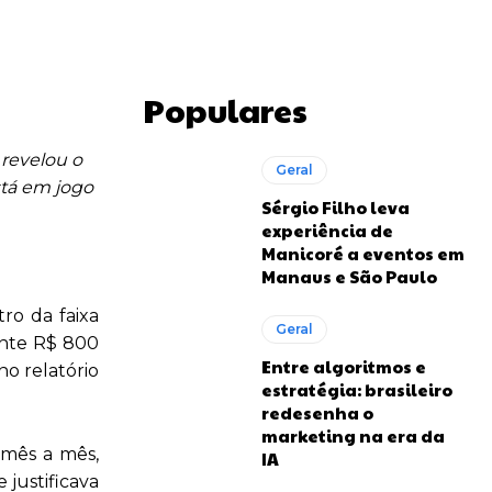
Populares
revelou o
Geral
stá em jogo
Sérgio Filho leva
experiência de
Manicoré a eventos em
Manaus e São Paulo
ro da faixa
Geral
ente R$ 800
Entre algoritmos e
no relatório
estratégia: brasileiro
redesenha o
marketing na era da
 mês a mês,
IA
justificava