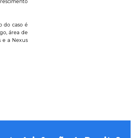
crescimento
o do caso é
ego, área de
s e a Nexus