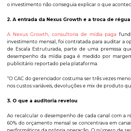
o investimento não conseguia explicar o que aconte
2. A entrada da Nexus Growth e a troca de régua
A Nexus Growth, consultoria de mídia paga
funda
investimento mensal, foi contratada para auditar a o
de Escala Estruturada, parte de uma premissa que 
desempenho da mídia paga é medido por margem d
publicitário reportado pela plataforma.
“O CAC do gerenciador costuma ser três vezes menor 
nos custos variáveis, devoluções e mix de produto q
3. O que a auditoria revelou
Ao recalcular o desempenho de cada canal com a r
60% do orçamento mensal se concentrava em canais 
performáticos da própria operação. O número de rec