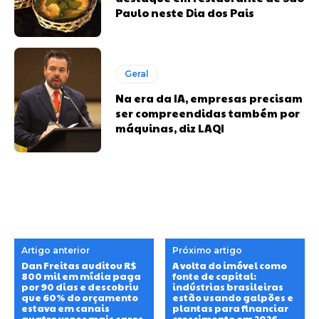
Paulo neste Dia dos Pais
Geral
Na era da IA, empresas precisam
ser compreendidas também por
máquinas, diz LAQI
Artigo anterior
Próximo artigo
Dan Freitas auditou R$
A volta do imóvel como
800 mil em mídia paga
fonte de capital:
por 90 dias e descobriu
indústrias brasileiras
que 60% do orçamento
estão usando galpões e
estava em canais
plantas para financiar
quatro vezes mais caros
crescimento em 2026