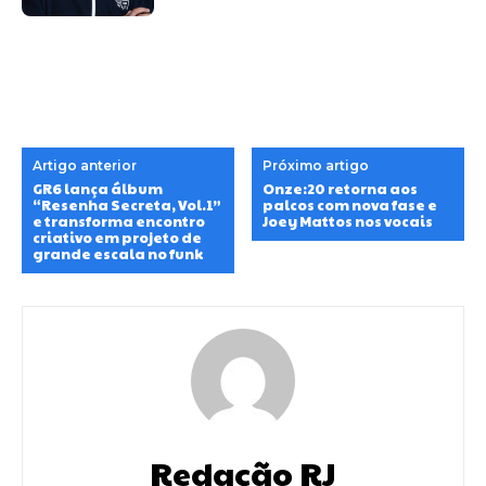
Artigo anterior
Próximo artigo
GR6 lança álbum
Onze:20 retorna aos
“Resenha Secreta, Vol.1”
palcos com nova fase e
e transforma encontro
Joey Mattos nos vocais
criativo em projeto de
grande escala no funk
Redação RJ