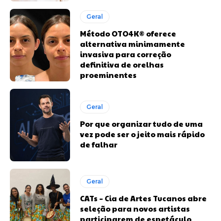
Geral
Método OTO4K®️ oferece
alternativa minimamente
invasiva para correção
definitiva de orelhas
proeminentes
Geral
Por que organizar tudo de uma
vez pode ser o jeito mais rápido
de falhar
Geral
CATs – Cia de Artes Tucanos abre
seleção para novos artistas
participarem de espetáculo