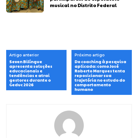
musical no Distrito Federal
Artigo anterior
Próximo artigo
Seven Bilíngue
Do coaching à pesquisa
apresenta soluções
aplicada: como José
educacionais e
Roberto Marques tenta
tendências e atrai
reposicionar sua
gestores durante o
trajetória no estudo do
Geduc 2026
comportamento
humano