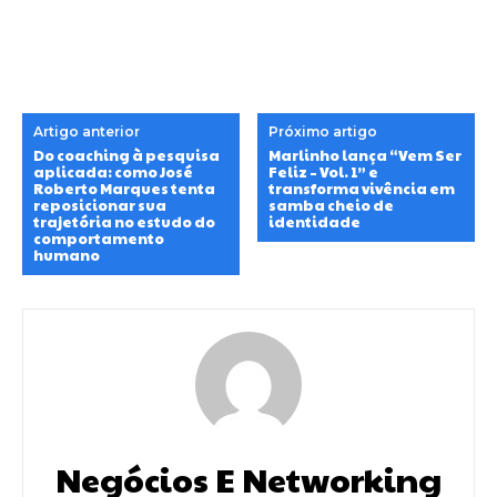
Artigo anterior
Próximo artigo
Do coaching à pesquisa
Marlinho lança “Vem Ser
aplicada: como José
Feliz – Vol. 1” e
Roberto Marques tenta
transforma vivência em
reposicionar sua
samba cheio de
trajetória no estudo do
identidade
comportamento
humano
Negócios E Networking